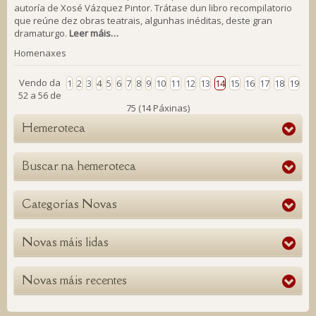
autoría de Xosé Vázquez Pintor. Trátase dun libro recompilatorio
que reúne dez obras teatrais, algunhas inéditas, deste gran
dramaturgo.
Leer máis…
Homenaxes
Vendo da
1
2
3
4
5
6
7
8
9
10
11
12
13
14
15
16
17
18
19
52 a 56 de
75 (14 Páxinas)
Hemeroteca
Buscar na hemeroteca
Categorías Novas
Novas máis lidas
Novas máis recentes