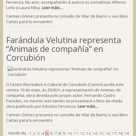
Fervenza. No acto, acompañarán á autora os xornalistas Alfonso
Loño e Laura Filloy.
Leer máis…
Carmen Gómez presenta no concello de Vilar de Barrio o seu libro
Cartas para tu encuentro
Farándula Velutina representa
“Animais de compañía” en
Corcubión
O Centro Recreativo e Cultural de Corcubión (Casino) acolle este
venres 10 de maio, ás 20:00 h, a representación de Animais de
compañía, obra dirixida polo propio autor, Fernando Castro
Paredes, no mesmo acto tamén se presentará o libro da citada
obra publicado por Edicións Fervenza.
Leer máis…
Carmen Gómez presenta no concello de Vilar de Barrio o seu libro
Cartas para tu encuentro
Vendo da
1
2
3
4
5
6
7
8
9
10
11
12
13
14
15
16
17
18
19