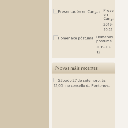
18
Presentación
en
Cangas
2019-
10-25
Homenaxe
póstuma
2019-10-
13
Novas máis recentes
Sábado
27
de
setembr
ás
12,00h
no
concello
da
Ponten
2025-
09-