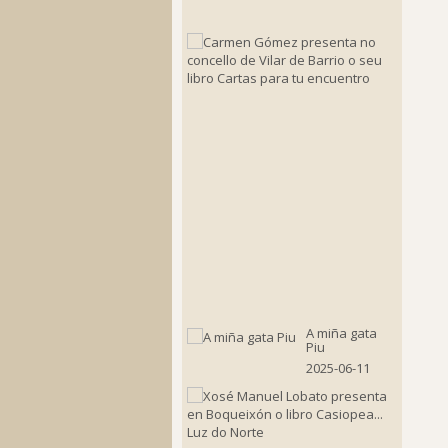
24
Carmen
Gómez
present
no
concello
de
Vilar
de
Barrio
o
seu
libro
Cartas
para
tu
encuent
2025-
08-
11
A miña gata
Piu
2025-06-11
Xosé
Manuel
Lobato
present