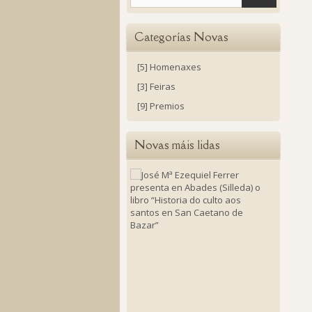
Categorías Novas
[5] Homenaxes
[3] Feiras
[9] Premios
Novas máis lidas
José
Mª
Ezequie
Ferrer
present
en
Abades
(Silleda)
o
libro
“Histori
do
culto
aos
santos