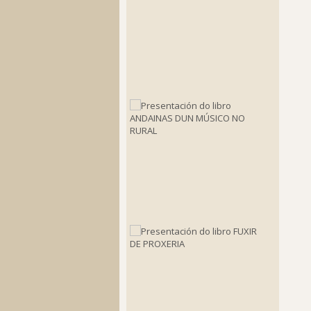
en
San
Caetan
de
Bazar”
2022-
04-
08
Present
do
libro
ANDAIN
DUN
MÚSICO
NO
RURAL
2019-
10-
06
Present
do
libro
FUXIR
DE
PROXER
2019-
10-