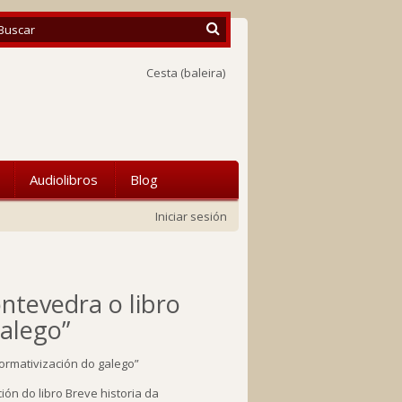
Cesta
(baleira)
Audiolibros
Blog
Iniciar sesión
tevedra o libro
galego”
ón do libro Breve historia da