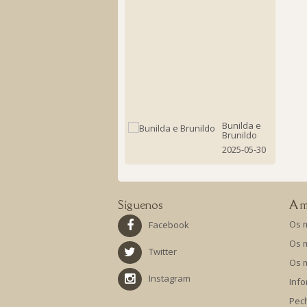
en
Boquei
o
libro
Casiopea
Luz
do
Norte
2025-
06-
06
Bunilda e
Brunildo
2025-05-30
Síguenos
A m
Os 
Facebook
Os 
Twitter
Os 
Instagram
Info
Pec