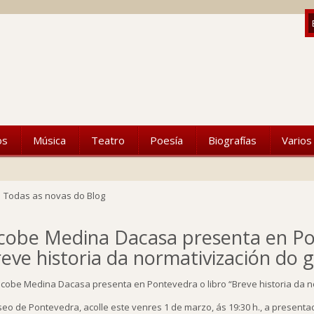
os
Música
Teatro
Poesía
Biografías
Varios
Todas as novas do Blog
cobe Medina Dacasa presenta en Pon
reve historia da normativización do 
eo de Pontevedra, acolle este venres 1 de marzo, ás 19:30 h., a presentaci