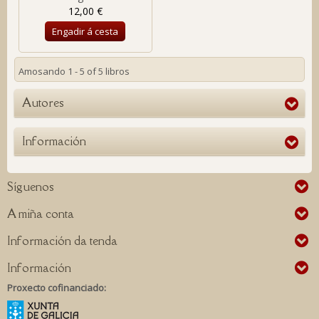
12,00 €
Engadir á cesta
Amosando 1 - 5 of 5 libros
Autores
Información
Síguenos
A miña conta
Información da tenda
Información
Proxecto cofinanciado: