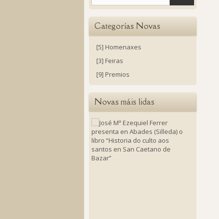
Categorías Novas
[5] Homenaxes
[3] Feiras
[9] Premios
Novas máis lidas
José
Mª
Ezequie
Ferrer
present
en
Abades
(Silleda)
o
libro
“Histori
do
culto
aos
santos