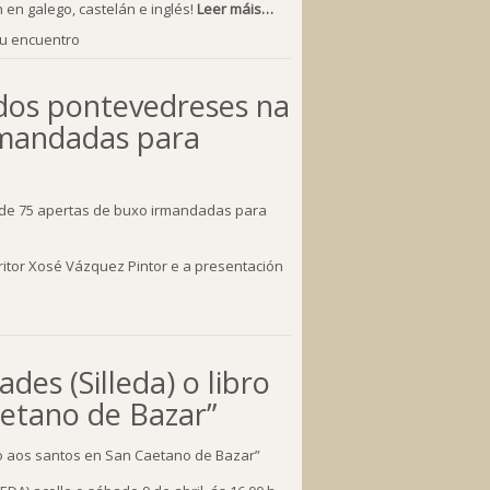
 en galego, castelán e inglés!
Leer máis…
tu encuentro
 dos pontevedreses na
rmandadas para
tor Xosé Vázquez Pintor e a presentación
des (Silleda) o libro
aetano de Bazar”