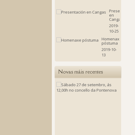
18
Presentación
en
Cangas
2019-
10-25
Homenaxe
póstuma
2019-10-
13
Novas máis recentes
Sábado
27
de
setembr
ás
12,00h
no
concello
da
Ponten
2025-
09-