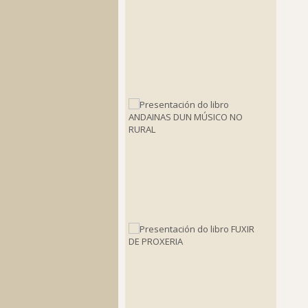
en
San
Caetan
de
Bazar”
2022-
04-
08
Present
do
libro
ANDAIN
DUN
MÚSICO
NO
RURAL
2019-
10-
06
Present
do
libro
FUXIR
DE
PROXER
2019-
10-