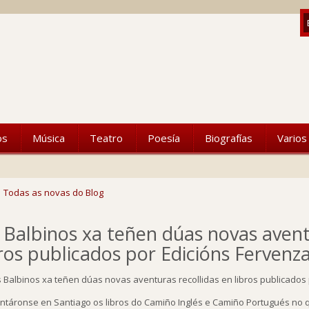
os
Música
Teatro
Poesía
Biografías
Varios
Todas as novas do Blog
 Balbinos xa teñen dúas novas avent
bros publicados por Edicións Fervenza
ntáronse en Santiago os libros do Camiño Inglés e Camiño Portugués no q