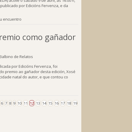
) acolle o sábado 9 de abril, ás 16.00 h,
 publicado por Edicións Fervenza, e da
tu encuentro
 premio como gañador
icada por Edicións Fervenza, foi
do premio ao gañador desta edición, Xosé
idade natal do autor, e que contou co
6
7
8
9
10
11
12
13
14
15
16
17
18
19