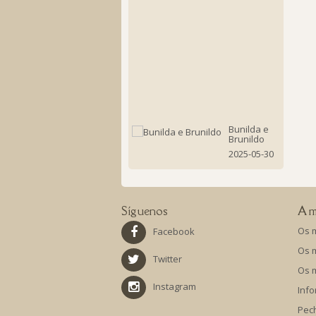
en
Boquei
o
libro
Casiopea
Luz
do
Norte
2025-
06-
06
Bunilda e
Brunildo
2025-05-30
Síguenos
A m
Os 
Facebook
Os 
Twitter
Os 
Instagram
Info
Pec