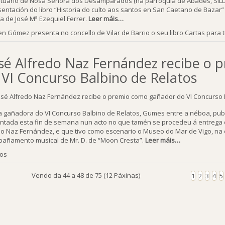
tuario de Nosa Señora dos Desamparados (na parroquia de Abades, SILLEDA
sentación do libro “Historia do culto aos santos en San Caetano de Bazar”
ía de José Mª Ezequiel Ferrer.
Leer máis…
n Gómez presenta no concello de Vilar de Barrio o seu libro Cartas para 
sé Alfredo Naz Fernández recibe o
 VI Concurso Balbino de Relatos
a gañadora do VI Concurso Balbino de Relatos, Gumes entre a néboa, publ
ntada esta fin de semana nun acto no que tamén se procedeu á entrega 
do Naz Fernández, e que tivo como escenario o Museo do Mar de Vigo, na c
añamento musical de Mr. D. de “Moon Cresta”.
Leer máis…
ios
Vendo da 44 a 48 de 75 (12 Páxinas)
1
2
3
4
5