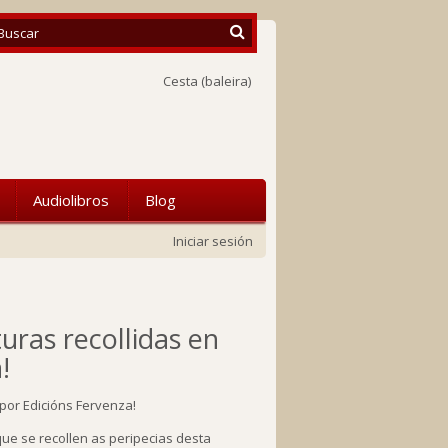
Cesta
(baleira)
Audiolibros
Blog
Iniciar sesión
uras recollidas en
!
ue se recollen as peripecias desta