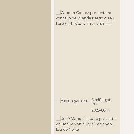
24
Carmen
Gómez
present
no
concello
de
Vilar
de
Barrio
o
seu
libro
Cartas
para
tu
encuent
2025-
08-
11
A miña gata
Piu
2025-06-11
Xosé
Manuel
Lobato
present