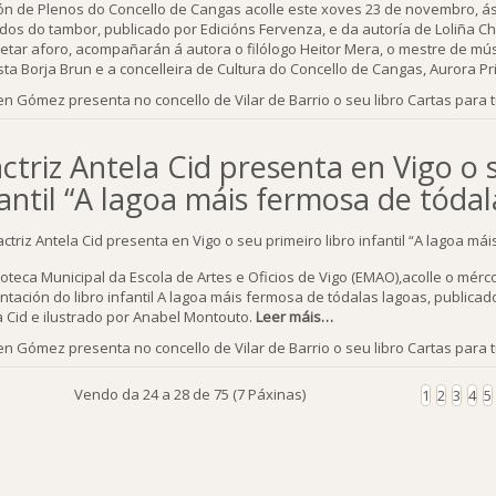
ón de Plenos do Concello de Cangas acolle este xoves 23 de novembro, ás 1
dos do tambor, publicado por Edicións Fervenza, e da autoría de Loliña Ch
etar aforo, acompañarán á autora o filólogo Heitor Mera, o mestre de músi
sta Borja Brun e a concelleira de Cultura do Concello de Cangas, Aurora Pr
n Gómez presenta no concello de Vilar de Barrio o seu libro Cartas para 
actriz Antela Cid presenta en Vigo o 
fantil “A lagoa máis fermosa de tódal
lioteca Municipal da Escola de Artes e Oficios de Vigo (EMAO),acolle o mérc
ntación do libro infantil A lagoa máis fermosa de tódalas lagoas, publicad
a Cid e ilustrado por Anabel Montouto.
Leer máis…
n Gómez presenta no concello de Vilar de Barrio o seu libro Cartas para 
Vendo da 24 a 28 de 75 (7 Páxinas)
1
2
3
4
5