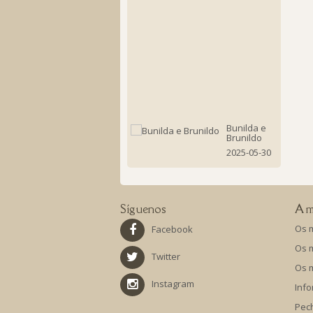
en
Boquei
o
libro
Casiopea
Luz
do
Norte
2025-
06-
06
Bunilda e
Brunildo
2025-05-30
Síguenos
A m
Os 
Facebook
Os 
Twitter
Os 
Instagram
Info
Pec