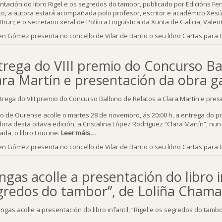
ntación do libro Rigel e os segredos do tambor, publicado por Edicións Fe
to, a autora estará acompañada polo profesor, escritor e académico Xesú
Brun; e o secretario xeral de Política Lingüística da Xunta de Galicia, Valen
n Gómez presenta no concello de Vilar de Barrio o seu libro Cartas para 
trega do VIII premio do Concurso Ba
ara Martín e presentación da obra 
eo de Ourense acolle o martes 28 de novembro, ás 20:00 h, a entrega do p
ora desta oitava edición, a Cristalina López Rodríguez “Clara Martín”, n
ada, o libro Loucine.
Leer máis…
n Gómez presenta no concello de Vilar de Barrio o seu libro Cartas para 
gas acolle a presentación do libro in
gredos do tambor”, de Loliña Chama