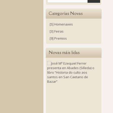
Categorías Novas
[5] Homenaxes
[3] Feiras
[9] Premios
Novas máis lidas
José
Mª
Ezequie
Ferrer
present
en
Abades
(Silleda)
o
libro
“Histori
do
culto
aos
santos