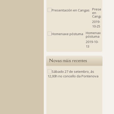
18
Presentación
en
Cangas
2019-
10-25
Homenaxe
póstuma
2019-10-
13
Novas máis recentes
Sábado
27
de
setembr
ás
12,00h
no
concello
da
Ponten
2025-
09-