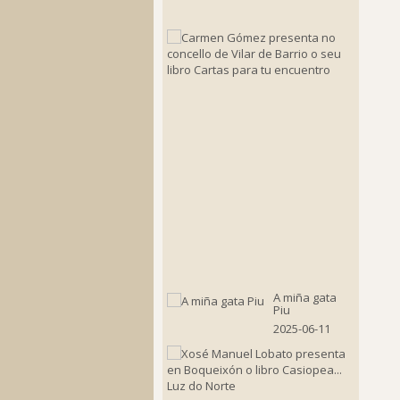
24
Carmen
Gómez
present
no
concello
de
Vilar
de
Barrio
o
seu
libro
Cartas
para
tu
encuent
2025-
08-
11
A miña gata
Piu
2025-06-11
Xosé
Manuel
Lobato
present