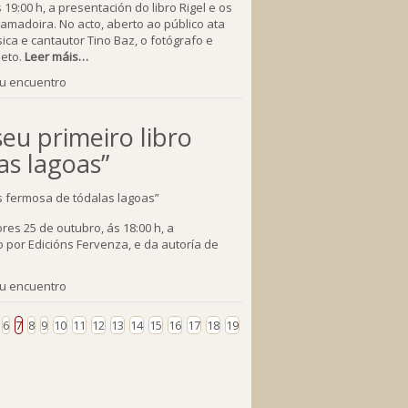
9:00 h, a presentación do libro Rigel e os
amadoira. No acto, aberto ao público ata
ca e cantautor Tino Baz, o fotógrafo e
ieto.
Leer máis…
tu encuentro
seu primeiro libro
as lagoas”
ores 25 de outubro, ás 18:00 h, a
o por Edicións Fervenza, e da autoría de
tu encuentro
6
7
8
9
10
11
12
13
14
15
16
17
18
19