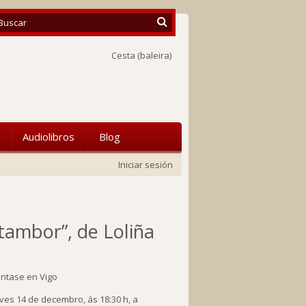
Cesta
(baleira)
Audiolibros
Blog
Iniciar sesión
 tambor”, de Loliña
oves 14 de decembro, ás 18:30 h, a