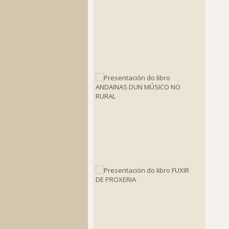
en
San
Caetan
de
Bazar”
2022-
04-
08
Present
do
libro
ANDAIN
DUN
MÚSICO
NO
RURAL
2019-
10-
06
Present
do
libro
FUXIR
DE
PROXER
2019-
10-