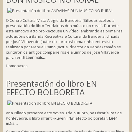
O Centro Cultural Vista Alegre da Bandeira (Silleda), acolleu a
presentación do libro "Andainas dun músico no rural". Durante
este emotivo acto proixectouse un vídeo lembrando as primeiras
actuacións da Banda Recreativa e Cultural da Bandeira, dirixida
por José Villaverde (autor do libro) así coma unha entrevista
realizada por Manuel Paino (actual director da Banda), tamén se
xuntaron os antigos compañeiros e alumnos de José Villaverde
para rendi
Leer máis…
Homenaxes
Presentación do libro EN
EFECTO BOLBORETA
Ana Pillado presenta este xoves 3 de outubro, na Libraría Paz de
Pontevedra, o libro infantil-xuvenil "En efecto bolboreta".
Leer
máis…
Carmen Gómez presenta no concello de Vilar de Barrio o seu libro