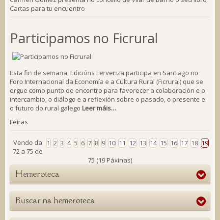
Cartas para tu encuentro
Participamos no Ficrural
Esta fin de semana, Edicións Fervenza participa en Santiago no
Foro Internacional da Economía e a Cultura Rural (Ficrural) que se
ergue como punto de encontro para favorecer a colaboración e o
intercambio, o diálogo e a reflexión sobre o pasado, o presente e
o futuro do rural galego
Leer máis…
Feiras
Vendo da
1
2
3
4
5
6
7
8
9
10
11
12
13
14
15
16
17
18
19
72 a 75 de
75 (19 Páxinas)
Hemeroteca
Buscar na hemeroteca