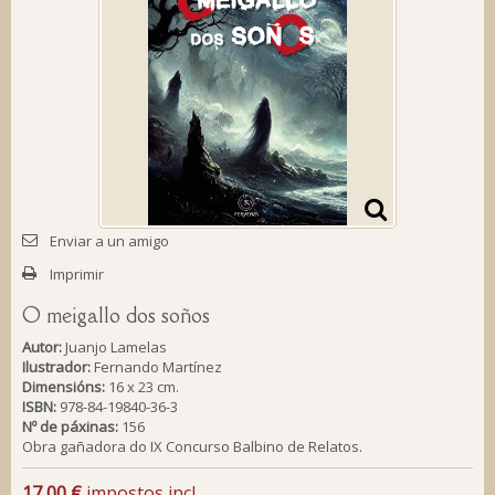
Enviar a un amigo
Imprimir
O meigallo dos soños
Autor:
Juanjo Lamelas
Ilustrador:
Fernando Martínez
Dimensións:
16 x 23 cm.
ISBN:
978-84-19840-36-3
Nº de páxinas:
156
Obra gañadora do IX Concurso Balbino de Relatos.
17,00 €
impostos incl.