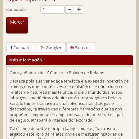
Cantidade
Mercar
Compartir
Google+
Pinterest
Máis información
Obra gañadora do IX Concurso Balbino de Relatos
Destaca pola súa variedade temática e a axeitada inserción de
tramas nas que o detectivesco e o histórico se dan a man cos
relatos de natureza máis telúrica, onde o mundo dos nosos
labregos e mariñeiros adquire carácter protagónico.Dela, o
xurado tamén destacou a súa solvencia nos diálogos e
descricións
, “a través das diferentes narracións que se nos
propoñen componse un amplo mosaico de personaxes que,
de seguro, atrapará o interese do lectorado
".
Tal e como describe o propio Juanjo Lamelas,
“
un trasno
argallou este libro de relatos onde se mesturan historias de