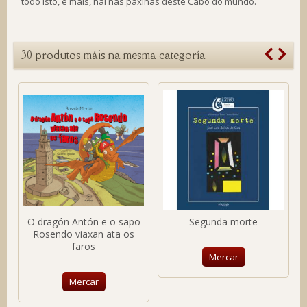
todo isto, e máis, hai nas páxinas deste Cabo do mundo.
30 produtos máis na mesma categoría
O dragón Antón e o sapo
Segunda morte
Rosendo viaxan ata os
faros
Mercar
Mercar