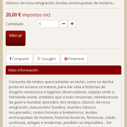
clásicos da nosa emigración, lendas enchoupadas de misterio...
20,00 €
impostos incl.
Cantidade
Mercar
Compartir
Google+
Pinterest
Máis información
Conxunto de relatos que trasladan ao lector, como se dunha
posta en escena se tratase, para dar vida a historias de
dragóns xenerosos e lagartos observadores, utopías onde a
felicidade existe, ermitáns que a todo renuncian, relembranzas
da guerra mundial, episodios dos tempos clásicos da nosa
emigración, manuscritos fuxidíos, mundos clásicos
recuperados, contos boreais e bretemosos, lendas
enchoupadas de misterio, historias bizarras, fermosas, cotiás,
ucrónicas, antigas e modernas, posibles ou imposibles... De