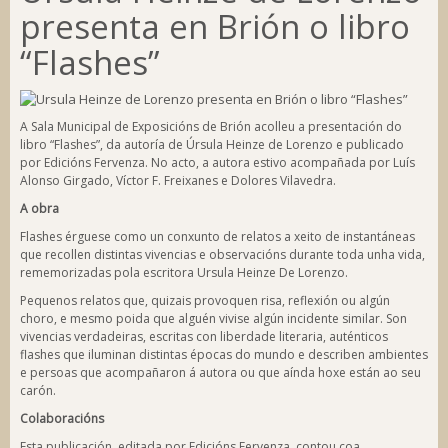
presenta en Brión o libro
“Flashes”
A Sala Municipal de Exposicións de Brión acolleu a presentación do
libro “Flashes”, da autoría de Úrsula Heinze de Lorenzo e publicado
por Edicións Fervenza. No acto, a autora estivo acompañada por Luís
Alonso Girgado, Víctor F. Freixanes e Dolores Vilavedra.
A obra
Flashes
érguese como un conxunto de relatos a xeito de instantáneas
que recollen distintas vivencias e observacións durante toda unha vida,
rememorizadas pola escritora Ursula Heinze De Lorenzo.
Pequenos relatos que, quizais provoquen risa, reflexión ou algún
choro, e mesmo poida que alguén vivise algún incidente similar. Son
vivencias verdadeiras, escritas con liberdade literaria, auténticos
flashes que iluminan distintas épocas do mundo e describen ambientes
e persoas que acompañaron á autora ou que aínda hoxe están ao seu
carón.
Colaboracións
Esta publicación, editada por Edicións Fervenza, contou coa