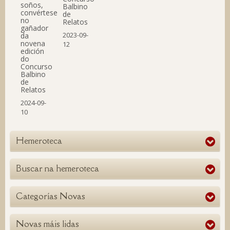
soños,
Balbino
convértese
de
no
Relatos
gañador
2023-09-
da
novena
12
edición
do
Concurso
Balbino
de
Relatos
2024-09-
10
Hemeroteca
Buscar na hemeroteca
Categorías Novas
Novas máis lidas