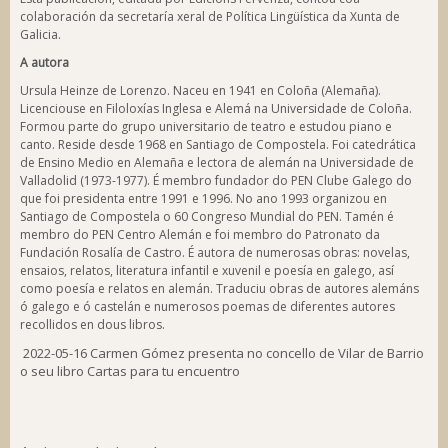
colaboración da secretaría xeral de Política Lingüística da Xunta de
Galicia.
A autora
Ursula Heinze de Lorenzo. Naceu en 1941 en Coloña (Alemaña).
Licenciouse en Filoloxías Inglesa e Alemá na Universidade de Coloña.
Formou parte do grupo universitario de teatro e estudou piano e
canto. Reside desde 1968 en Santiago de Compostela. Foi catedrática
de Ensino Medio en Alemaña e lectora de alemán na Universidade de
Valladolid (1973-1977). É membro fundador do PEN Clube Galego do
que foi presidenta entre 1991 e 1996. No ano 1993 organizou en
Santiago de Compostela o 60 Congreso Mundial do PEN. Tamén é
membro do PEN Centro Alemán e foi membro do Patronato da
Fundación Rosalía de Castro. É autora de numerosas obras: novelas,
ensaios, relatos, literatura infantil e xuvenil e poesía en galego, así
como poesía e relatos en alemán. Traduciu obras de autores alemáns
ó galego e ó castelán e numerosos poemas de diferentes autores
recollidos en dous libros.
2022-05-16
Carmen Gómez presenta no concello de Vilar de Barrio
o seu libro Cartas para tu encuentro