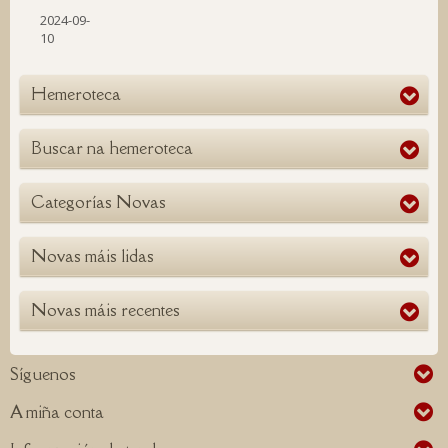
2024-09-
10
Hemeroteca
Buscar na hemeroteca
Categorías Novas
Novas máis lidas
Novas máis recentes
Síguenos
A miña conta