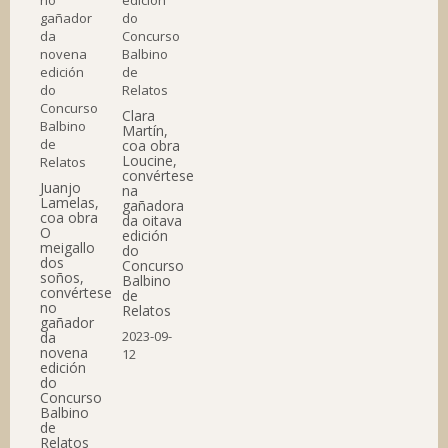
Clara
Martín,
coa obra
Loucine,
convértese
Juanjo
na
Lamelas,
gañadora
coa obra
da oitava
O
edición
meigallo
do
dos
Concurso
soños,
Balbino
convértese
de
no
Relatos
gañador
2023-09-
da
novena
12
edición
do
Concurso
Balbino
de
Relatos