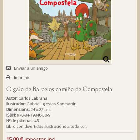
Enviar a un amigo
Imprimir
O galo de Barcelos camiño de Compostela
Autor:
Carlos Labraña
Ilustrador:
Gabriel Iglesias Sanmartín
Dimensións:
24 x 22 cm.
ISBN:
978-84-19840-50-9
Nº de páxinas:
48
Libro con divertidas ilustracións a toda cor.
15,00 €
impostos incl.