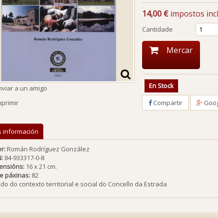
14,00 €
impostos incl
Cantidade
Mercar
En Stock
nviar a un amigo
Compartir
Goog
mprimir
s información
r:
Román Rodríguez González
N:
84-933317-0-8
ensións:
16 x 21 cm.
de páxinas:
82
do do contexto territorial e social do Concello da Estrada