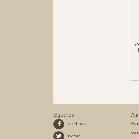
So
Síguenos
A m
Os 
Facebook
Os 
Twitter