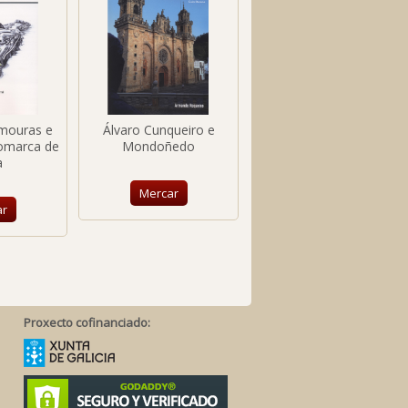
mouras e
Álvaro Cunqueiro e
Deza Augusta
Comarca de
Mondoñedo
a
Mercar
Mercar
ar
Proxecto cofinanciado: