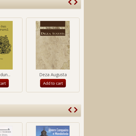
dun...
Deza Augusta
A Estrada...
cart
Add to cart
Add to cart