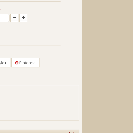
.
le+
Pinterest