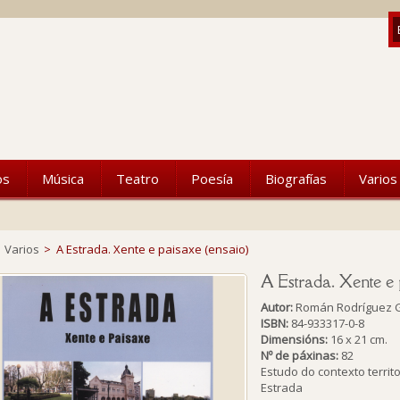
os
Música
Teatro
Poesía
Biografías
Varios
Varios
>
A Estrada. Xente e paisaxe (ensaio)
A Estrada. Xente e 
Autor:
Román Rodríguez 
ISBN:
84-933317-0-8
Dimensións:
16 x 21 cm.
Nº de páxinas:
82
Estudo do contexto territo
Estrada