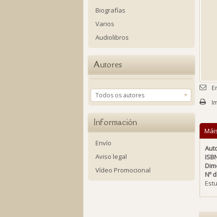
Biografías
Varios
Audiolibros
Autores
E
Todos os autores
I
Información
Mái
Envío
Auto
Aviso legal
ISB
Dim
Vídeo Promocional
Nº 
Estu