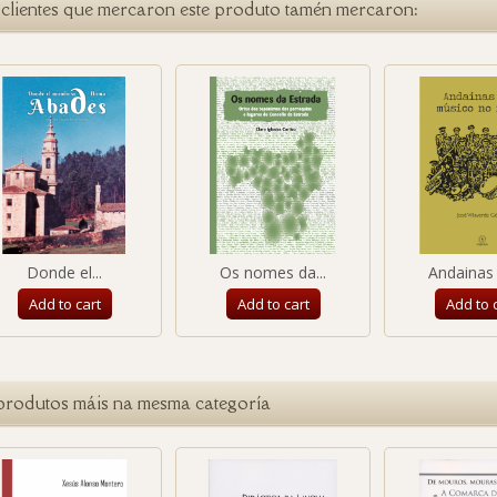
clientes que mercaron este produto tamén mercaron:
Donde el...
Os nomes da...
Andainas 
Add to cart
Add to cart
Add to 
produtos máis na mesma categoría