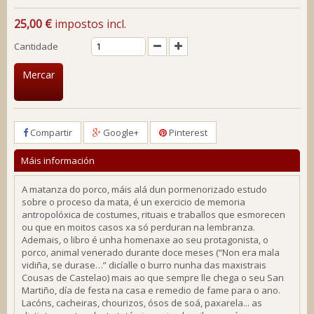
25,00 €
impostos incl.
Cantidade
Mercar
Compartir
Google+
Pinterest
Máis información
A matanza do porco, máis alá dun pormenorizado estudo
sobre o proceso da mata, é un exercicio de memoria
antropolóxica de costumes, rituais e traballos que esmorecen
ou que en moitos casos xa só perduran na lembranza.
Ademais, o libro é unha homenaxe ao seu protagonista, o
porco, animal venerado durante doce meses (“Non era mala
vidiña, se durase…” dicíalle o burro nunha das maxistrais
Cousas de Castelao) mais ao que sempre lle chega o seu San
Martiño, día de festa na casa e remedio de fame para o ano.
Lacóns, cacheiras, chourizos, ósos de soá, paxarela... as