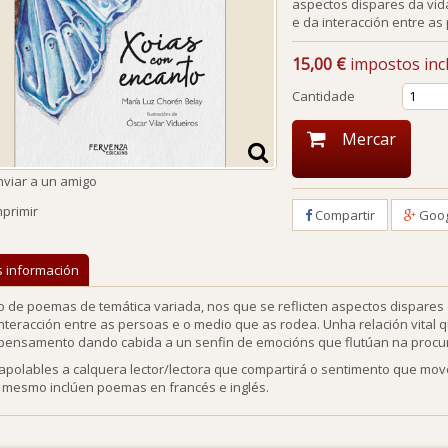
aspectos dispares da vida
e da interacción entre as
15,00 €
impostos incl
Cantidade
Mercar
nviar a un amigo
mprimir
Compartir
Goog
s información
o de poemas de temática variada, nos que se reflicten aspectos dispares 
nteracción entre as persoas e o medio que as rodea. Unha relación vital 
 pensamento dando cabida a un senfin de emocións que flutúan na procura
rapolables a calquera lector/lectora que compartirá o sentimento que mov
 mesmo inclúen poemas en francés e inglés.