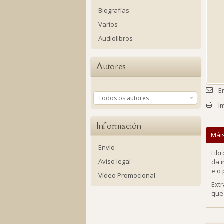
Biografías
Varios
Audiolibros
Autores
E
Todos os autores
I
Información
Mái
Envío
Libr
Aviso legal
da i
e o
Vídeo Promocional
Ext
que