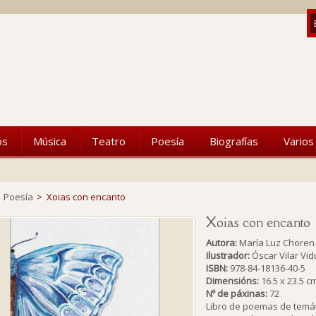
os
Música
Teatro
Poesía
Biografías
Varios
Poesía
>
Xoias con encanto
Xoias con encanto
Autora:
María Luz Choren
Ilustrador:
Óscar Vilar Vid
ISBN:
978-84-18136-40-5
Dimensións:
16.5 x 23.5 c
Nº de páxinas:
72
Libro de poemas de temáti