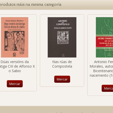
produtos máis na mesma categoría
Dúas versións da
Nas rúas de
Antonio Fe
tiga CIII de Alfonso X
Compostela
Morales, autor
o Sabio
Bicentenari
nacemento (1
Mercar
Mercar
Merc