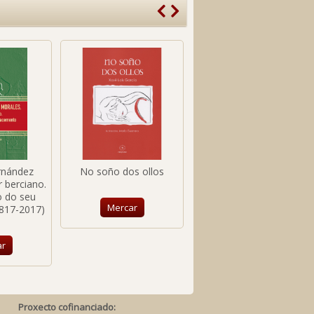
rnández
No soño dos ollos
Versos de amor, loita... e
 berciano.
compromiso
o do seu
Mercar
817-2017)
Mercar
ar
Proxecto cofinanciado: