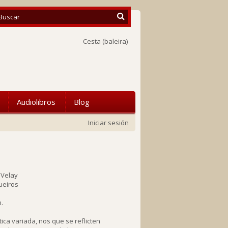
Cesta
(baleira)
Audiolibros
Blog
Iniciar sesión
 Velay
ueiros
m.
ca variada, nos que se reflicten