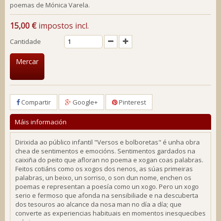
poemas de Mónica Varela.
15,00 €
impostos incl.
Cantidade
Mercar
Compartir
Google+
Pinterest
Máis información
Dirixida ao público infantil "
Versos e bolboretas"
é unha obra
chea de sentimentos e emocións. Sentimentos gardados na
caixiña do peito que afloran no poema e xogan coas palabras.
Feitos cotiáns como os xogos dos nenos, as súas primeiras
palabras, un beixo, un sorriso, o son dun nome, enchen os
poemas e representan a poesía como un xogo. Pero un xogo
serio e fermoso que afonda na sensibiliade e na descuberta
dos tesouros ao alcance da nosa man no día a día; que
converte as experiencias habituais en momentos inesquecibes